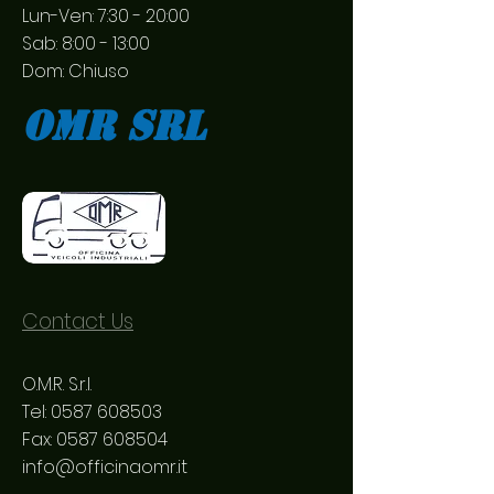
Lun-Ven: 7:30 - 20:00
Sab: 8:00 - 13:00
Dom: Chiuso
Omr srl
Contact Us
O.M.R. S.r.l.
Tel:
0587 608503
Fax:
0587 608504
info@officinaomr.it