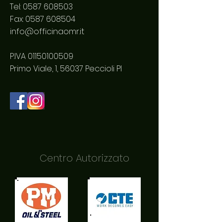
Tel:
0587 608503
Fax:
0587 608504
info@officinaomr.it
P.IVA
01150100509
Primo Viale, 1, 56037 Peccioli PI
Centro Autorizzato