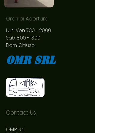
Orari di Apertura
Lun-Ven: 7:30 - 20:00
Sab: 8:00 - 13:00
Dom: Chiuso
Omr srl
Contact Us
O.M.R. S.r.l.