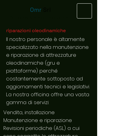
Omr
Srl
Officina Veicoli Industriali
riparazioni oleodinamiche
Il nostro personale è altamente
specializzato nella manutenzione
e riparazione di attrezzature
oleodinamiche (gru e
piattaforme) perché
costantemente sottoposto ad
aggiornamenti tecnici e legislativi.
La nostra officina offre una vasta
gamma di servizi:
Vendita, installazione
Manutenzione e riparazione
Revisioni periodiche (ASL) a cui