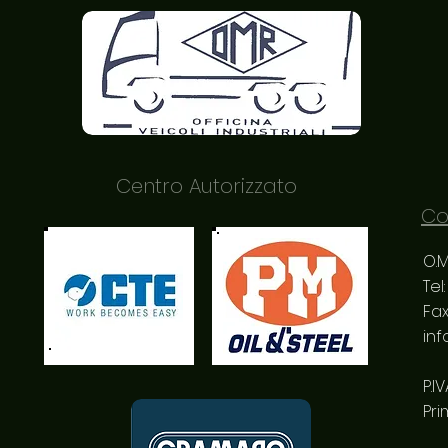
Centro Autorizzato
Co
O.M.R
Tel
Fax
inf
P.I
Pri