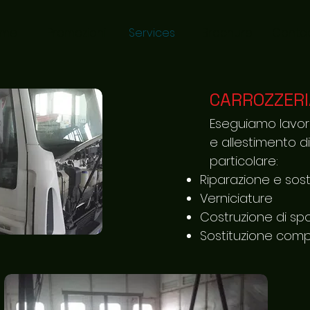
ome
Promozioni
Services
Brochure
Contac
CARROZZERI
Eseguiamo lavori
e allestimento di
particolare:
Riparazione e sosti
Verniciature
Costruzione di sp
Sostituzione com