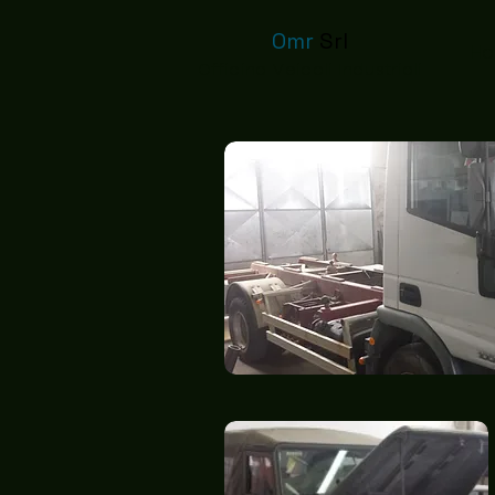
Omr
Srl
H
Officina Veicoli Industriali