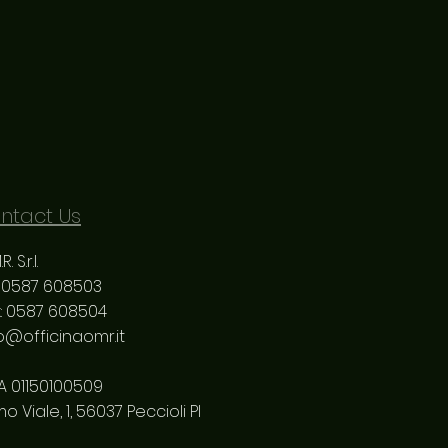
ntact Us
. S.r.l.
: 0587 608503
: 0587 608504
o@officinaomr.it
VA 01150100509
mo Viale, 1, 56037 Peccioli PI