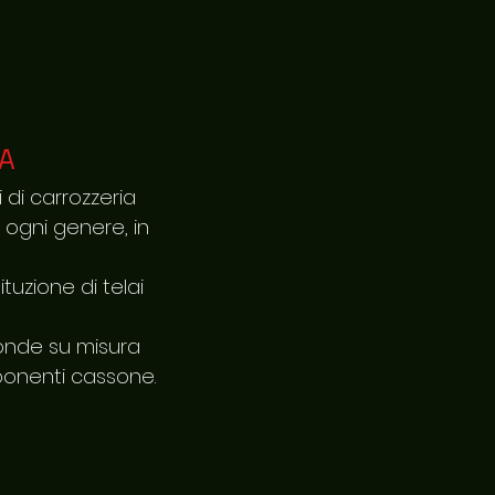
t Us
More...
A
 di carrozzeria
 ogni genere, in
tuzione di telai
onde su misura
ponenti cassone.